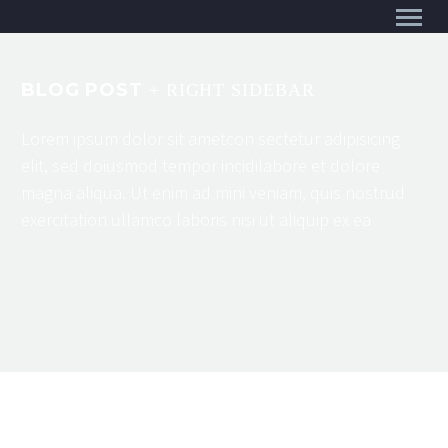
BLOG POST
+ RIGHT SIDEBAR
Lorem ipsum dolor sit ametcon sectetur adipisicing
elit, sed doiusmod tempor incidilabore et dolore
magna aliqua. Ut enim ad mini veniam, quis nostrud
exercitation ullamco laboris nisi ut aliquip ex ea