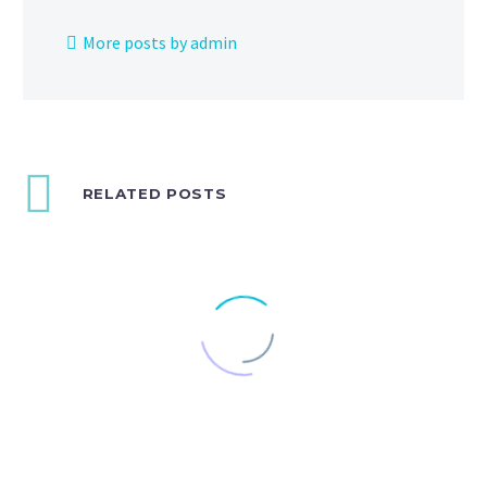
More posts by admin
RELATED POSTS
Blog post + right sidebar (Demo)
Lorem Ipsum. Proin gravida nibh vel