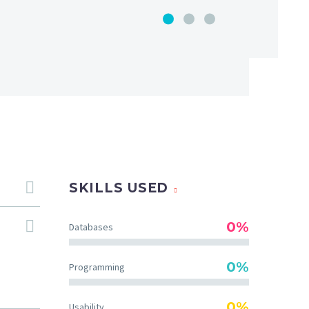
SKILLS USED
0%
Databases
0%
Programming
0%
Usability