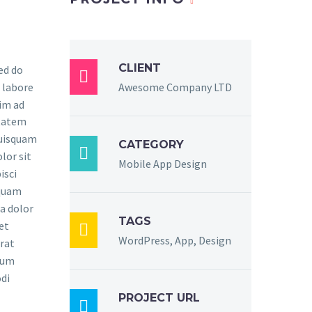
CLIENT
sed do

 labore
Awesome Company LTD
im ad
ptatem
quisquam
CATEGORY

lor sit
Mobile App Design
isci
mquam
a dolor
TAGS
et

WordPress, App, Design
rat
sum
di
PROJECT URL
