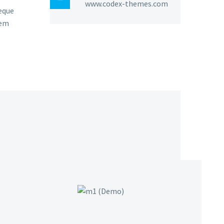
www.codex-themes.com
eque
rem