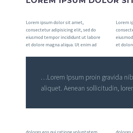
LOREM IPSUM DOLOR SI
Lorem ipsum dolor sit amet,
Lorem ip
consectetur adipisicing elit, sed do
consecte
eiusmod tempor incididunt ut labore
eiusmod 
et dolore magna aliqua. Ut enim ad
et dolor
…Lorem Ipsum proin gravida nibh 
aliquet. Aenean sollicitudin, lor
dolores eos qui ratione voluptatem
dolores 