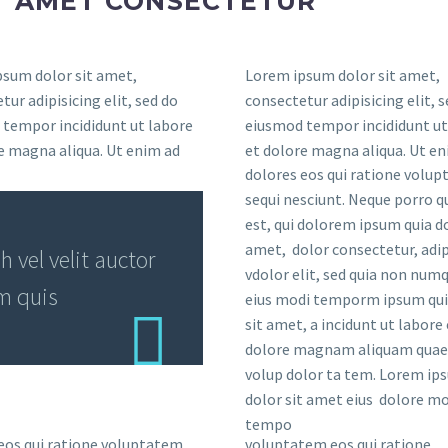
T AMET CONSECTETUR
sum dolor sit amet,
Lorem ipsum dolor sit amet,
tur adipisicing elit, sed do
consectetur adipisicing elit, 
tempor incididunt ut labore
eiusmod tempor incididunt ut
e magna aliqua. Ut enim ad
et dolore magna aliqua. Ut en
dolores eos qui ratione volu
sequi nesciunt. Neque porro 
est, qui dolorem ipsum quia do
amet, dolor consectetur, adip
vel velit auctor
vdolor elit, sed quia non nu
em quis
eius modi temporm ipsum qui
sit amet, a incidunt ut labore 
dolore magnam aliquam quae
volup dolor ta tem. Lorem ip
dolor sit amet eius dolore mo
tempo
eos qui ratione voluptatem
voluptatem eos qui ratione