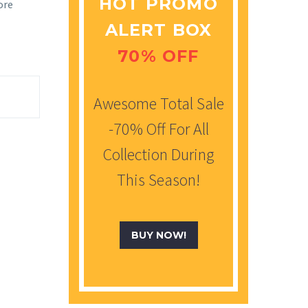
HOT PROMO
ore
ALERT BOX
70% OFF
Awesome Total Sale
-70% Off For All
Collection During
This Season!
BUY NOW!