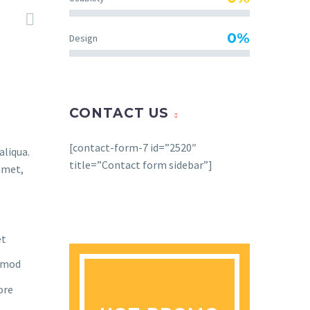
0%
Design
CONTACT US
[contact-form-7 id=”2520″
aliqua.
title=”Contact form sidebar”]
amet,
et
usmod
ore